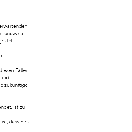
auf
 erwartenden
ehmenswerts
stellt.
m
diesen Fällen
 und
ie zukünftige
det, ist zu
st, dass dies