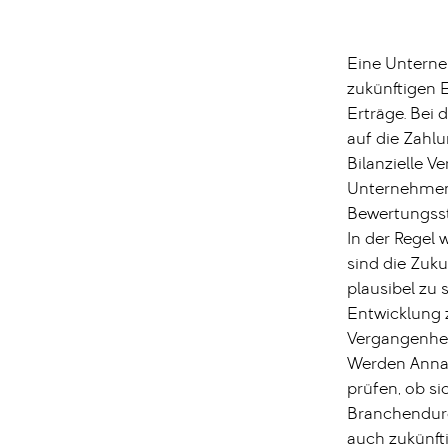
Eine Unterne
zukünftigen 
Erträge. Bei
auf die Zahl
Bilanzielle 
Unternehmens
Bewertungsst
In der Regel 
sind die Zuk
plausibel zu 
Entwicklung 
Vergangenhei
Werden Annah
prüfen, ob s
Branchendurc
auch zukünfti