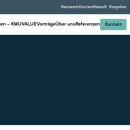
Netzwerk
Karriere
News
Ratgeber
ten
KMUVALUE
Vorträge
Über uns
Referenzen
Kontakt