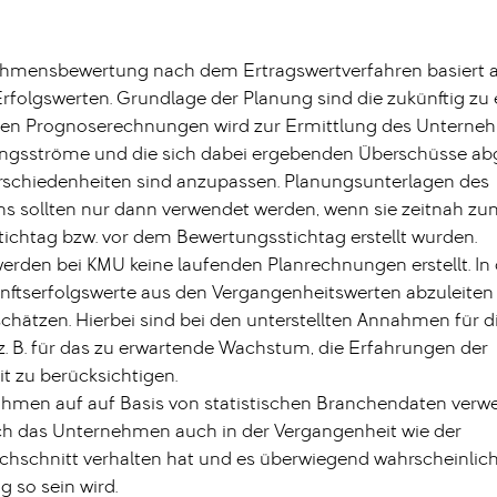
hmensbewertung nach dem Ertragswertverfahren basiert 
Erfolgswerten. Grundlage der Planung sind die zukünftig zu
 den Prognoserechnungen wird zur Ermittlung des Untern
ungsströme und die sich dabei ergebenden Überschüsse abge
Verschiedenheiten sind anzupassen. Planungsunterlagen des
 sollten nur dann verwendet werden, wenn sie zeitnah zu
ichtag bzw. vor dem Bewertungsstichtag erstellt wurden.
werden bei KMU keine laufenden Planrechnungen erstellt. In 
unftserfolgswerte aus den Vergangenheitswerten abzuleiten
schätzen. Hierbei sind bei den unterstellten Annahmen für d
z. B. für das zu erwartende Wachstum, die Erfahrungen der
t zu berücksichtigen.
men auf auf Basis von statistischen Branchendaten verwen
ich das Unternehmen auch in der Vergangenheit wie der
hschnitt verhalten hat und es überwiegend wahrscheinlich i
g so sein wird.