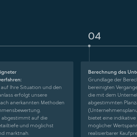
04
igneter
Berechnung des Unt
erfahren:
Grundlage der Berec
auf Ihre Situation und den
bereinigten Vergang
nlass erfolgt unsere
die mit dem Untern
nach anerkannten Methoden
abgestimmten Planz
ehmensbewertung,
(Unternehmensplanu
 abgestimmt auf die
bietet eine indikativ
tailtiefe und möglichst
möglicher Wertspann
und marktnah.
realisierbarer Kaufpre