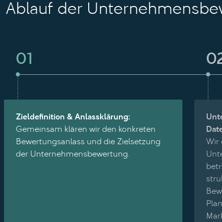
Ablauf der Unternehmensbe
01
0
Zieldefinition & Anlassklärung:
Unt
Gemeinsam klären wir den konkreten
Dat
Bewertungsanlass und die Zielsetzung
Wir 
der Unternehmensbewertung.
Unt
betr
stru
Bewe
Pla
Mark