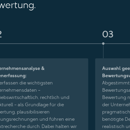
wertung.
2
03
ernehmensanalyse &
Auswahl gee
enerfassung:
Bewertungsv
erfassen die wichtigsten
Abgestimmt 
ernehmensdaten –
Bewertungsa
iebswirtschaftlich, rechtlich und
Bewertung 
kturell – als Grundlage für die
der Untern
rtung, plausibilisieren
pragmatisch
nungsrechnungen und führen eine
benötigte De
trecherche durch. Dabei halten wir
realistisch 