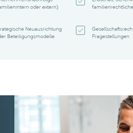
nternehmensnachfolge
Erbschaft, Schen
amilienintern oder extern).
familienrechtlich
trategische Neuausrichtung
Gesellschaftsrech
der Beteiligungsmodelle.
Fragestellungen.