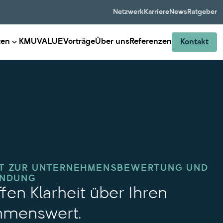
Netzwerk
Karriere
News
Ratgeber
ten
KMUVALUE
Vorträge
Über uns
Referenzen
Kontakt
T ZUR UNTERNEHMENSBEWERTUNG UND
INDUNG
fen Klarheit über Ihren
hmenswert.