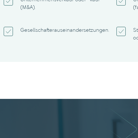
Unternehmensverkauf oder -kauf
U
(M&A).
(f
Gesellschafterauseinandersetzungen.
S
o