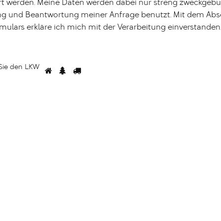
rt werden. Meine Daten werden dabei nur streng zweckgeb
ng und Beantwortung meiner Anfrage benutzt. Mit dem Ab
mulars erkläre ich mich mit der Verarbeitung einverstanden
Bitte
Sie
den LKW
1
2
3
wählen
Sie
den
LKW