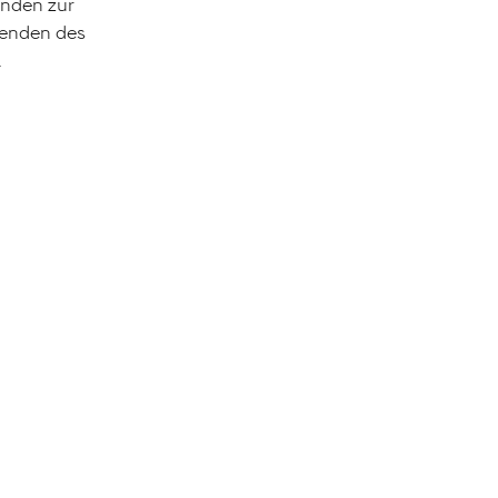
unden zur
senden des
.