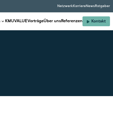
Netzwerk
Karriere
News
Ratgeber
n
KMUVALUE
Vorträge
Über uns
Referenzen
Kontakt