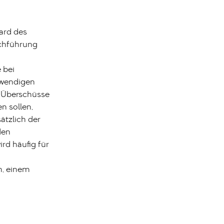
ard des
rchführung
 bei
twendigen
n Überschüsse
n sollen,
ätzlich der
den
rd häufig für
n
n, einem