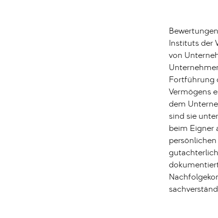
Bewertungen 
Instituts de
von Unterneh
Unternehmens
Fortführung 
Vermögens er
dem Unterneh
sind sie unt
beim Eigner
persönlichen 
gutachterlic
dokumentiert.
Nachfolgekon
sachverständ