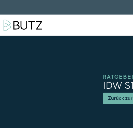
RATGEBE
IDW S1
Zurück zur