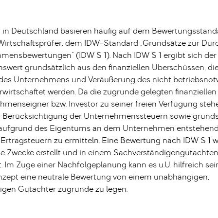
in Deutschland basieren häufig auf dem Bewertungsstand
r Wirtschaftsprüfer, dem IDW-Standard „Grundsätze zur Du
mensbewertungen“ (IDW S 1). Nach IDW S 1 ergibt sich der
wert grundsätzlich aus den finanziellen Überschüssen, die
des Unternehmens und Veräußerung des nicht betriebsno
wirtschaftet werden. Da die zugrunde gelegten finanzielle
menseigner bzw. Investor zu seiner freien Verfügung stehe
er Berücksichtigung der Unternehmenssteuern sowie grunds
 aufgrund des Eigentums an dem Unternehmen entstehen
Ertragsteuern zu ermitteln. Eine Bewertung nach IDW S 1 wi
he Zwecke erstellt und in einem Sachverständigengutachte
 Im Zuge einer Nachfolgeplanung kann es u.U. hilfreich sei
zept eine neutrale Bewertung von einem unabhängigen,
igen Gutachter zugrunde zu legen.