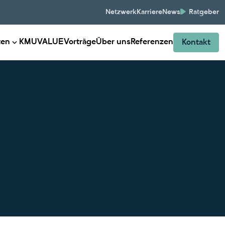
Netzwerk
Karriere
News
Ratgeber
ten
KMUVALUE
Vorträge
Über uns
Referenzen
Kontakt